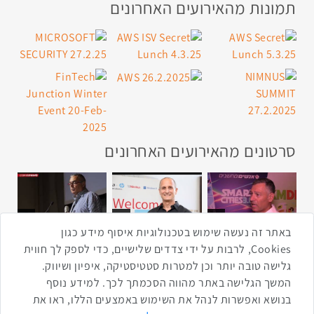
תמונות מהאירועים האחרונים
סרטונים מהאירועים האחרונים
1:43
2:33
4:00
כנס ערים חכמות
כנס מפעיל
כנס בריאות דיגיטלית
באתר זה נעשה שימוש בטכנולוגיות איסוף מידע כגון
Cookies, לרבות על ידי צדדים שלישיים, כדי לספק לך חווית
גלישה טובה יותר וכן למטרות סטטיסטיקה, איפיון ושיווק.
2:32
1:14
3:52
המשך הגלישה באתר מהווה הסכמתך לכך. למידע נוסף
כנס RPA
כנס בינת יערות הכרמל
כנס F5
בנושא ואפשרות לנהל את השימוש באמצעים הללו, ראו את