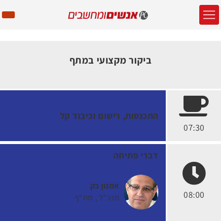
ביקור מקצועי במתף
התכנסות, רישום וכיבוד קל
07:30
דברי פתיחה
אמנון בק
08:00
מנכ"ל
מת"ף