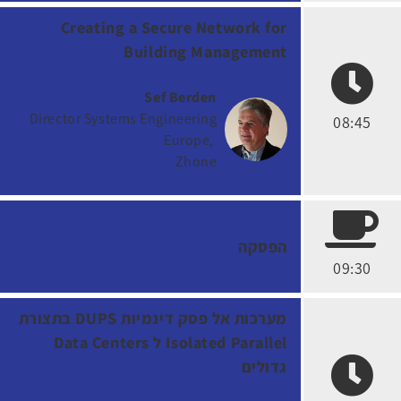
Creating a Secure Network for
Building Management
Sef Berden
Director Systems Engineering
08:45
Europe
Zhone
הפסקה
09:30
מערכות אל פסק דינמיות DUPS בתצורת
Isolated Parallel ל Data Centers
גדולים